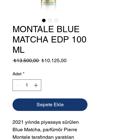
MONTALE BLUE
MATCHA EDP 100
ML
Normal
İndirimli
 ₺13.500,00 
₺10.125,00
Fiyat
Fiyat
Adet
*
Sepete Ekle
2021 yılında piyasaya sürülen
Blue Matcha, parfümör Pierre
Montale tarafından yaratılan