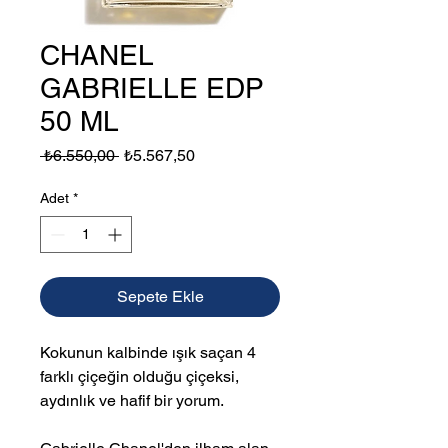
CHANEL
GABRIELLE EDP
50 ML
Normal
İndirimli
 ₺6.550,00 
₺5.567,50
Fiyat
Fiyat
Adet
*
Sepete Ekle
Kokunun kalbinde ışık saçan 4
farklı çiçeğin olduğu çiçeksi,
aydınlık ve hafif bir yorum.