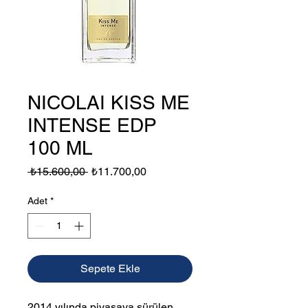
NICOLAI KISS ME
INTENSE EDP
100 ML
Normal
İndirimli
 ₺15.600,00 
₺11.700,00
Fiyat
Fiyat
Adet
*
Sepete Ekle
2014 yılında piyasaya sürülen