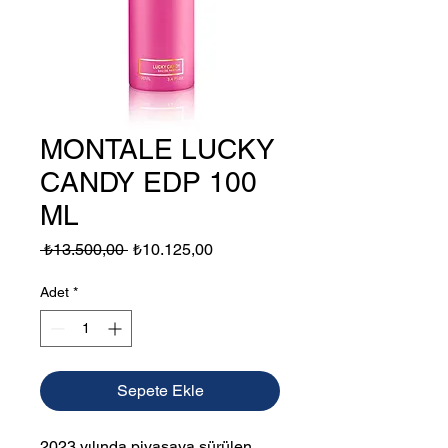
MONTALE LUCKY
CANDY EDP 100
ML
Normal
İndirimli
 ₺13.500,00 
₺10.125,00
Fiyat
Fiyat
Adet
*
Sepete Ekle
2023 yılında piyasaya sürülen