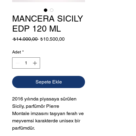
MANCERA SICILY
EDP 120 ML
Normal
İndirimli
 ₺14.000,00 
₺10.500,00
Fiyat
Fiyat
Adet
*
Sepete Ekle
2016 yılında piyasaya sürülen
Sicily, parfümör Pierre
Montale imzasını taşıyan ferah ve
meyvemsi karakterde unisex bir
parfümdür.