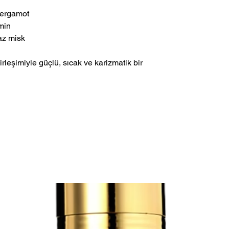
 Bergamot
emin
yaz misk
rleşimiyle güçlü, sıcak ve karizmatik bir