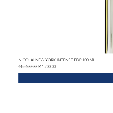
NICOLAI NEW YORK INTENSE EDP 100 ML
Normal Fiyat
İndirimli Fiyat
₺15.600,00
₺11.700,00