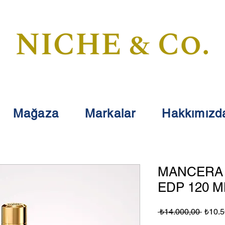
Mağaza
Markalar
Hakkımızd
MANCERA 
EDP 120 M
Norma
 ₺14.000,00 
₺10.5
Fiyat