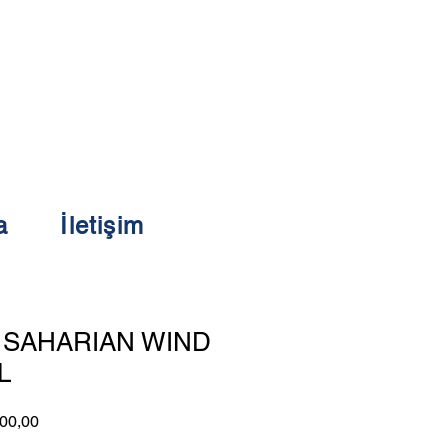
a
İletişim
SAHARIAN WIND
L
l
İndirimli
00,00
Fiyat