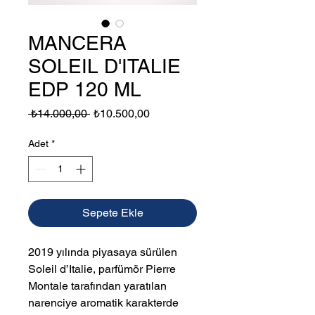
MANCERA
SOLEIL D'ITALIE
EDP 120 ML
Normal
İndirimli
 ₺14.000,00 
₺10.500,00
Fiyat
Fiyat
Adet
*
Sepete Ekle
2019 yılında piyasaya sürülen
Soleil d’Italie, parfümör Pierre
Montale tarafından yaratılan
narenciye aromatik karakterde