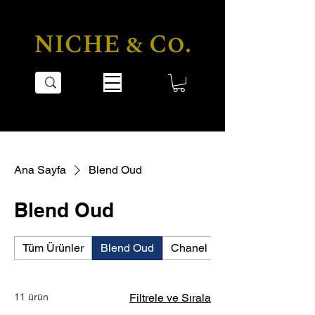
Ana Sayfa
Blend Oud
Blend Oud
Tüm Ürünler
Blend Oud
Chanel
Creed
11 ürün
Filtrele ve Sırala