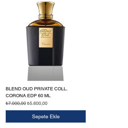
BLEND OUD PRIVATE COLL.
CORONA EDP 60 ML
Normal Fiyat
İndirimli Fiyat
₺7.000,00
₺5.600,00
Sepete Ekle