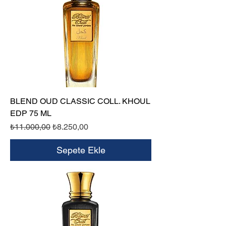
BLEND OUD CLASSIC COLL. KHOUL
EDP 75 ML
Normal Fiyat
İndirimli Fiyat
₺11.000,00
₺8.250,00
Sepete Ekle