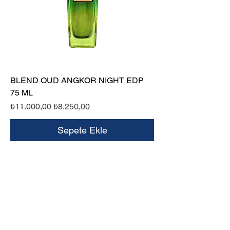
BLEND OUD ANGKOR NIGHT EDP
75 ML
Normal Fiyat
İndirimli Fiyat
₺11.000,00
₺8.250,00
Sepete Ekle