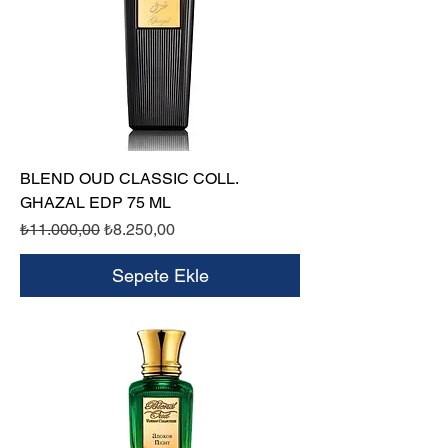
BLEND OUD CLASSIC COLL.
GHAZAL EDP 75 ML
Normal Fiyat
İndirimli Fiyat
₺11.000,00
₺8.250,00
Sepete Ekle