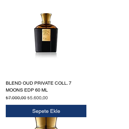
BLEND OUD PRIVATE COLL. 7
MOONS EDP 60 ML
Normal Fiyat
İndirimli Fiyat
₺7.000,00
₺5.600,00
Sepete Ekle