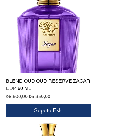
BLEND OUD OUD RESERVE ZAGAR
EDP 60 ML
Normal Fiyat
İndirimli Fiyat
₺8.500,00
₺5.950,00
Sepete Ekle