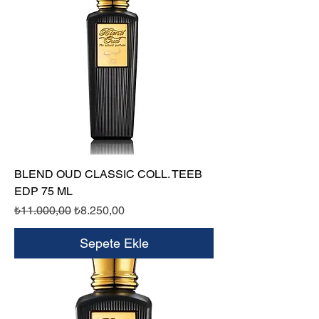
BLEND OUD CLASSIC COLL. TEEB
EDP 75 ML
Normal Fiyat
İndirimli Fiyat
₺11.000,00
₺8.250,00
Sepete Ekle