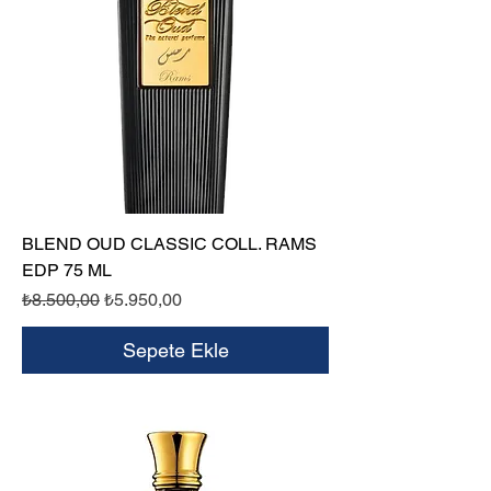
BLEND OUD CLASSIC COLL. RAMS
EDP 75 ML
Normal Fiyat
İndirimli Fiyat
₺8.500,00
₺5.950,00
Sepete Ekle