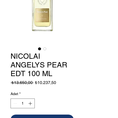
NICOLAI
ANGELYS PEAR
EDT 100 ML
Normal
İndirimli
 ₺13.650,00 
₺10.237,50
Fiyat
Fiyat
Adet
*