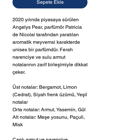
Sepete Ekle
2020 yılında piyasaya sürülen
Angelys Pear, parfümör Patricia
de Nicolai tarafından yaratılan
aromatik meyvemsi karakterde
unisex bir parfümdür. Ferah
narenciye ve sulu armut
notalarının zarif birleşimiyle dikkat
çeker.
Üst notalar: Bergamot, Limon
(Cedrat), Siyah frenk üzümü, Yeşil
notalar
Orta notalar: Armut, Yasemin, Gül
Alt notalar: Meşe yosunu, Paçuli,
Misk
Canlı armut ve narenciye