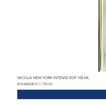
NICOLAI NEW YORK INTENSE EDP 100 ML
Normal Fiyat
İndirimli Fiyat
₺15.600,00
₺11.700,00