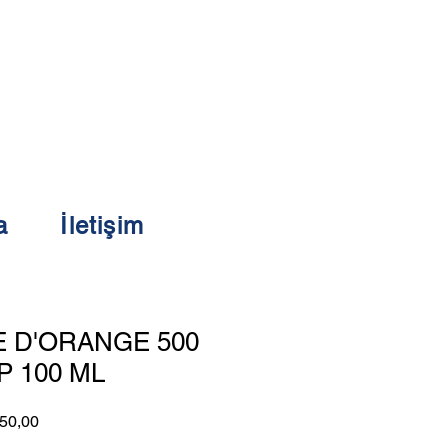
a
İletişim
E D'ORANGE 500
P 100 ML
l
İndirimli
50,00
Fiyat