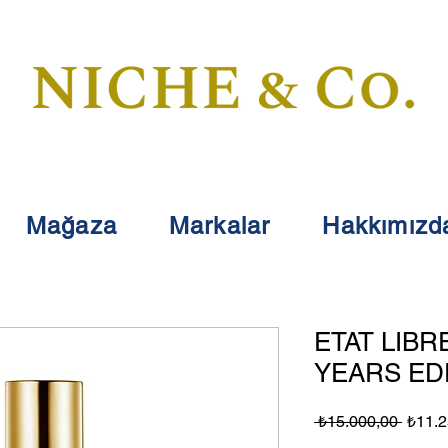
Mağaza
Markalar
Hakkımızd
ETAT LIBR
YEARS ED
Norma
 ₺15.000,00 
₺11.2
Fiyat