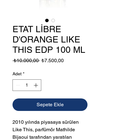
ETAT LİBRE
D'ORANGE LIKE
THIS EDP 100 ML
Normal
İndirimli
 ₺10.000,00 
₺7.500,00
Fiyat
Fiyat
Adet
*
Sepete Ekle
2010 yılında piyasaya sürülen
Like This, parfümör Mathilde
Bijaoui tarafından yaratılan