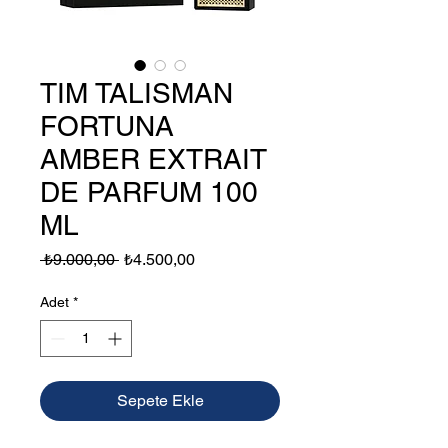
TIM TALISMAN
FORTUNA
AMBER EXTRAIT
DE PARFUM 100
ML
Normal
İndirimli
 ₺9.000,00 
₺4.500,00
Fiyat
Fiyat
Adet
*
Sepete Ekle