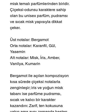
misk temalı parfümlerinden biridir.
Çiçeksi-odunsu karaktere sahip
olan bu unisex parfüm, pudramsı
ve sıcak misk yapısıyla dikkat
çeker.
Üst notalar: Bergamot
Orta notalar: Karanfil, Gül,
Yasemin
Alt notalar: Misk, İris, Amber,
Vanilya, Kumarin
Bergamot ile açılan kompozisyon
kısa sürede çiçeksi notalarla
zenginleşir; iris ve yoğun misk
tabanı ise parfüme pudramsı,
sıcak ve kalıcı bir karakter
kazandırır. Zarif, ten kokusuna
yakın ama aynı zamanda baştan