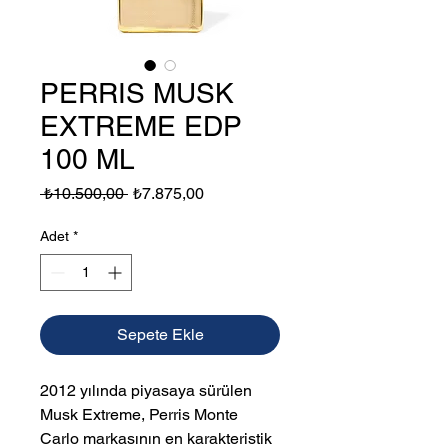
PERRIS MUSK
EXTREME EDP
100 ML
Normal
İndirimli
 ₺10.500,00 
₺7.875,00
Fiyat
Fiyat
Adet
*
Sepete Ekle
2012 yılında piyasaya sürülen
Musk Extreme, Perris Monte
Carlo markasının en karakteristik